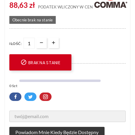
88,63 zł
PODATEK WLICZONY W CENĘ
Obecnie brak na stanie
ILOŚĆ:

BRAK NA STANIE
0 Szt
Powiadom Mnie Kiedy Będzie Dostępny