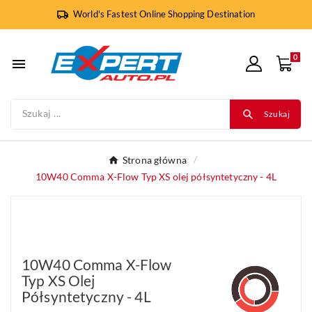
World's Fastest Online Shopping Destination
0

Szukaj
Strona główna
10W40 Comma X-Flow Typ XS olej półsyntetyczny - 4L
10W40 Comma X-Flow
Typ XS Olej
Półsyntetyczny - 4L