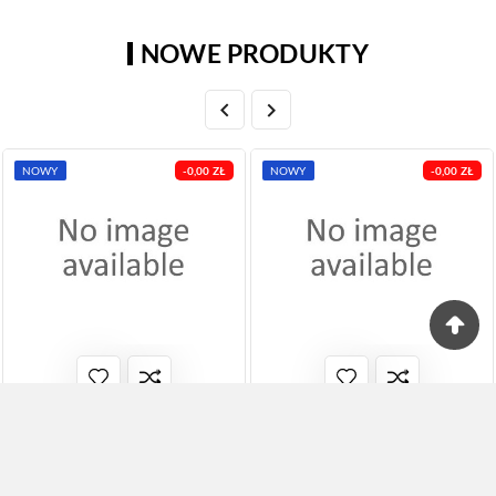
NOWE PRODUKTY


NOWY
-0,00 ZŁ
NOWY
-0,00 ZŁ
587.460 Uszczelniacz
ADN130229 Zestaw
Wału Korbowego
Sprzęgła Blue Print
84x104x8.5 ELRING
Cena
1 243,65 zł