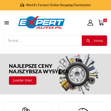
World's Fastest Online Shopping Destination
0

Szukaj
NAJLEPSZE CENY
NAJSZYBSZA WYSYŁKA
ZAMÓW TERAZ