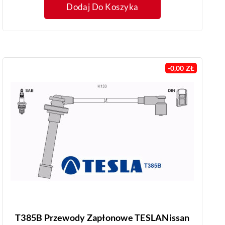
Dodaj Do Koszyka
-0,00 ZŁ
T385B Przewody Zapłonowe TESLANissan