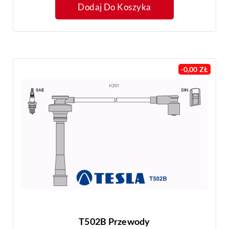
Dodaj Do Koszyka
-0,00 ZŁ
T502B Przewody