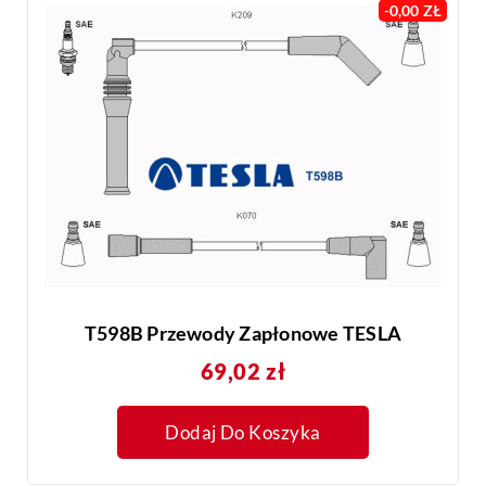
-0,00 ZŁ
T598B Przewody Zapłonowe TESLA
Cena
69,02 zł
Dodaj Do Koszyka