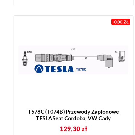
-0,00 ZŁ
T578C (T074B) Przewody Zapłonowe
TESLASeat Cordoba, VW Cady
Cena
129,30 zł