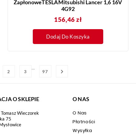
ZapłonoweTESLAMitsubishi Lancer 1,6 16V
4G92
Cena
156,46 zł
Dodaj Do Koszyka
…

2
3
97
CJA O SKLEPIE
O NAS
O Nas
Tomasz Wieczorek
ska 75
Płatności
Mysłowice
Wysyłka