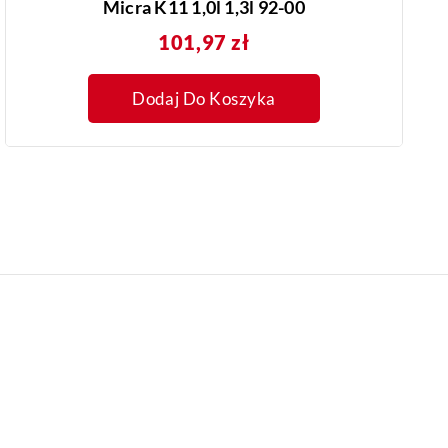
Micra K11 1,0l 1,3l 92-00
Cena
101,97 zł
Dodaj Do Koszyka