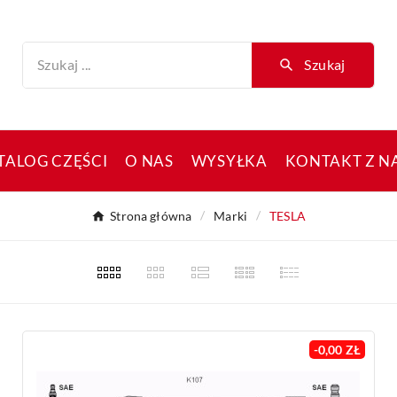
Szukaj
TALOG CZĘŚCI
O NAS
WYSYŁKA
KONTAKT Z N
Strona główna
Marki
TESLA
-0,00 ZŁ