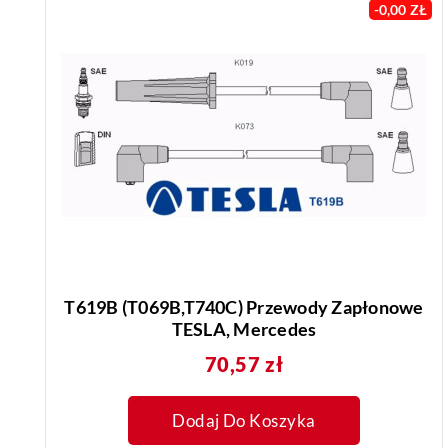
-0,00 ZŁ
T619B (T069B,T740C) Przewody Zapłonowe
TESLA, Mercedes
Cena
70,57 zł
Dodaj Do Koszyka