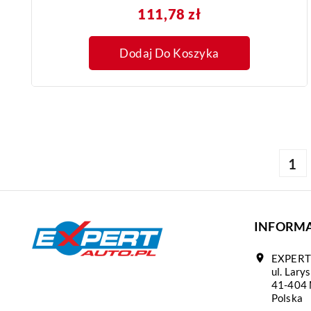
Cena
111,78 zł
Dodaj Do Koszyka
1
INFORMA
location_on
EXPERT 
ul. Lary
41-404 
Polska