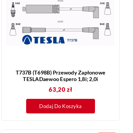
T737B (T698B) Przewody Zapłonowe
TESLADaewoo Espero 1,8i; 2,0i
Cena
63,20 zł
Dodaj Do Koszyka