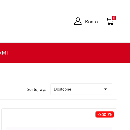
0
Konto
AMI

Dostępne
Sortuj wg:
-0,00 ZŁ