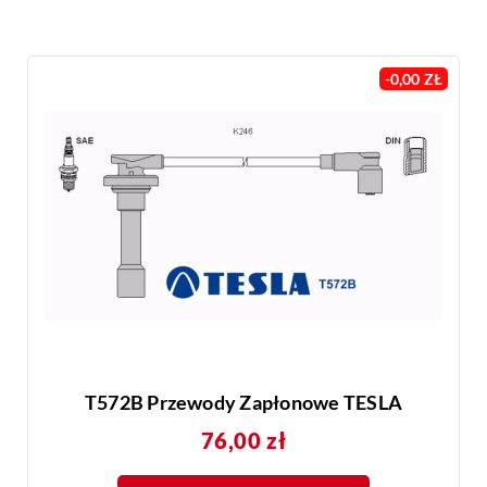
-0,00 ZŁ
T572B Przewody Zapłonowe TESLA
Cena
76,00 zł