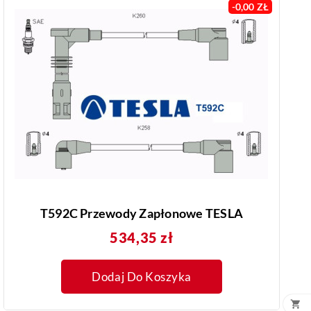
-0,00 ZŁ
T592C Przewody Zapłonowe TESLA
Cena
534,35 zł
Dodaj Do Koszyka
