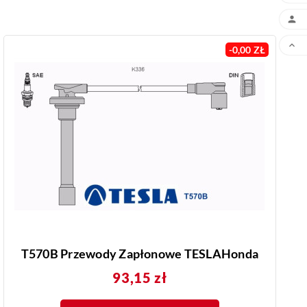


-0,00 ZŁ
T570B Przewody Zapłonowe TESLAHonda
Cena
93,15 zł