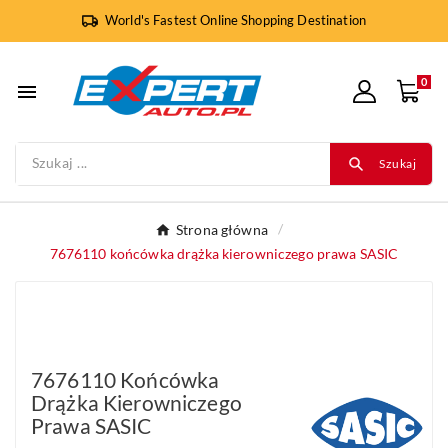
World's Fastest Online Shopping Destination
0

Szukaj
Strona główna
7676110 końcówka drążka kierowniczego prawa SASIC
7676110 Końcówka
Drążka Kierowniczego
Prawa SASIC