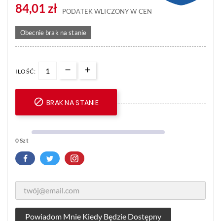
84,01 zł
PODATEK WLICZONY W CENĘ
Obecnie brak na stanie
ILOŚĆ:

BRAK NA STANIE
0 Szt
Powiadom Mnie Kiedy Będzie Dostępny