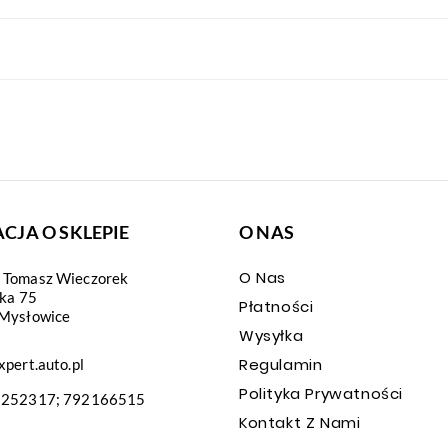
CJA O SKLEPIE
O NAS
O Nas
Tomasz Wieczorek
ska 75
Płatności
Mysłowice
Wysyłka
Regulamin
pert.auto.pl
Polityka Prywatności
2252317; 792166515
Kontakt Z Nami