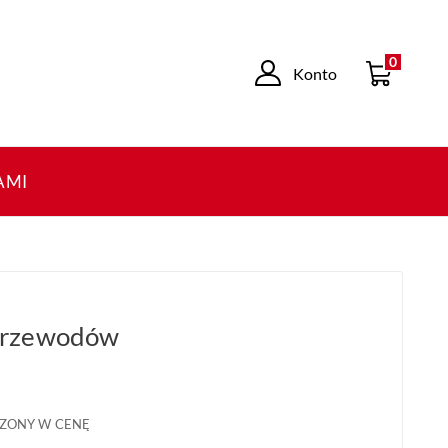
0
Konto
AMI
Przewodów
ZONY W CENĘ