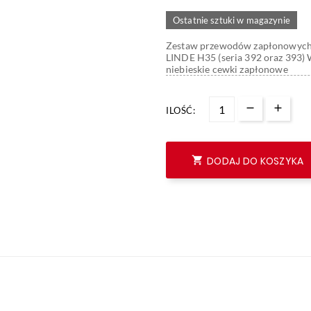
Ostatnie sztuki w magazynie
Zestaw przewodów zapłonowych 
LINDE H35 (seria 392 oraz 393)
niebieskie cewki zapłonowe
ILOŚĆ:

DODAJ DO KOSZYKA