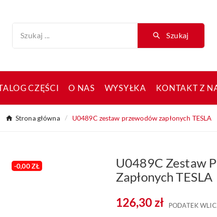
Szukaj
TALOG CZĘŚCI
O NAS
WYSYŁKA
KONTAKT Z N
Strona główna
U0489C zestaw przewodów zapłonych TESLA
U0489C Zestaw 
-0,00 ZŁ
Zapłonych TESLA
126,30 zł
PODATEK WLIC