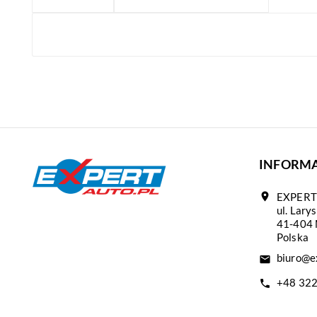
INFORMA
location_on
EXPERT 
ul. Lary
41-404 
Polska
biuro@ex
email
+48 32
call