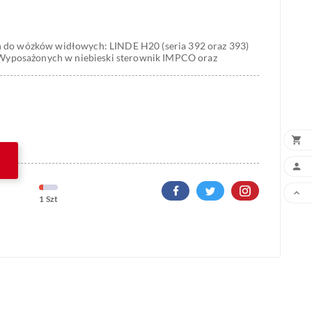
do wózków widłowych: LINDE H20 (seria 392 oraz 393)
 Wyposażonych w niebieski sterownik IMPCO oraz



1 Szt