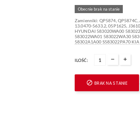
Obecnie brak na stanie
Zamienniki: QP5874, QP5874C,
13.0470-5633.2, 05P1625, J361
HYUNDAI 583020WA00 583022
583022WA01 583022WA30 583
58302A1A00 S583022PA70 KIA
ILOŚĆ:

BRAK NA STANIE