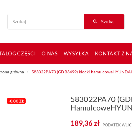
Szukaj
TALOG CZĘŚCI
O NAS
WYSYŁKA
KONTAKT Z N
trona główna
583022PA70 (GDB3499) klocki hamulcoweHYUNDAI
583022PA70 (GDB
-0,00 ZŁ
HamulcoweHYUND
189,36 zł
PODATEK WLIC