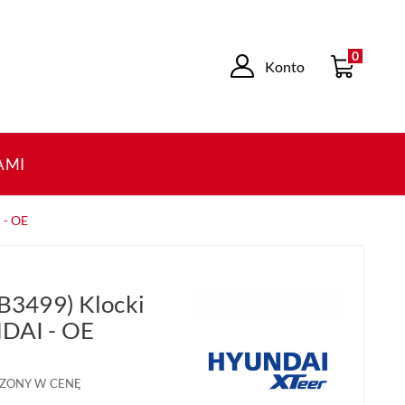
0
Konto
AMI
 - OE
3499) Klocki
AI - OE
ZONY W CENĘ