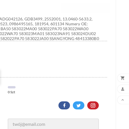
 ADG042126, GDB3499, 2552001, 13.0460-5633.2,
0523, 0986495165, 181954, 601134 Numery OE:
BA50 583022MA00 583022PA70 583022WA00
022WA70 583023MA01 583023NA91 583024DU02
 582022PA70 583022JA00 SSANGYONG 48413380B0


0 Szt
